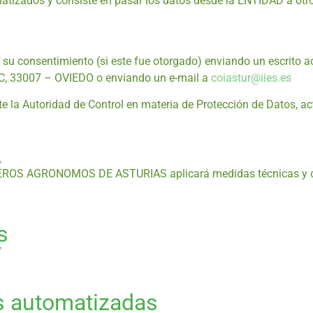
utomatizados y consiste en pasar los datos desde la ENTIDAD 
irar su consentimiento (si este fue otorgado) enviando un esc
33007 – OVIEDO o enviando un e-mail a
coiastur@iies.es
e la Autoridad de Control en materia de Protección de Datos, a
EROS AGRONOMOS DE ASTURIAS aplicará medidas técnicas y org
s
es automatizadas