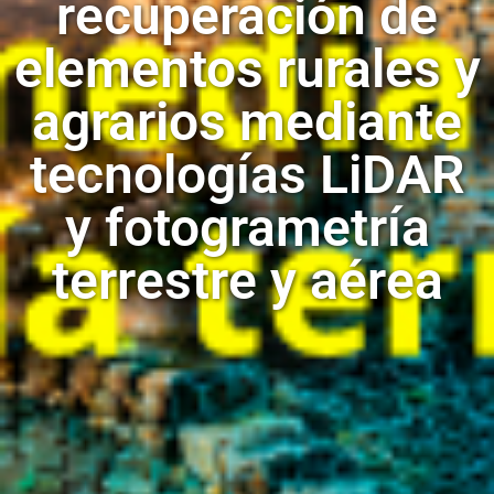
recuperación de
elementos rurales y
agrarios mediante
tecnologías LiDAR
y fotogrametría
terrestre y aérea